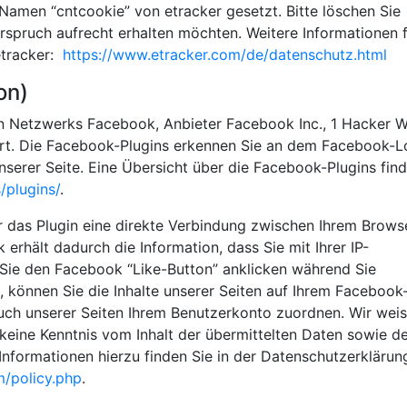
amen “cntcookie” von etracker gesetzt. Bitte löschen Sie
erspruch aufrecht erhalten möchten. Weitere Informationen 
etracker:
https://www.etracker.com/de/datenschutz.html
on)
en Netzwerks Facebook, Anbieter Facebook Inc., 1 Hacker W
iert. Die Facebook-Plugins erkennen Sie an dem Facebook-
unserer Seite. Eine Übersicht über die Facebook-Plugins fin
/plugins/
.
r das Plugin eine direkte Verbindung zwischen Ihrem Brows
rhält dadurch die Information, dass Sie mit Ihrer IP-
Sie den Facebook “Like-Button” anklicken während Sie
 können Sie die Inhalte unserer Seiten auf Ihrem Facebook-
ch unserer Seiten Ihrem Benutzerkonto zuordnen. Wir wei
n keine Kenntnis vom Inhalt der übermittelten Daten sowie d
nformationen hierzu finden Sie in der Datenschutzerklärun
m/policy.php
.