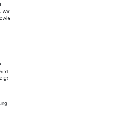
t
. Wir
sowie
2,
wird
olgt
rung