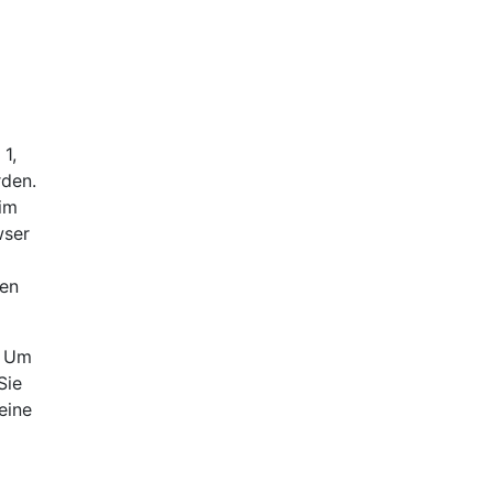
1,
den.
 im
wser
ren
. Um
Sie
eine