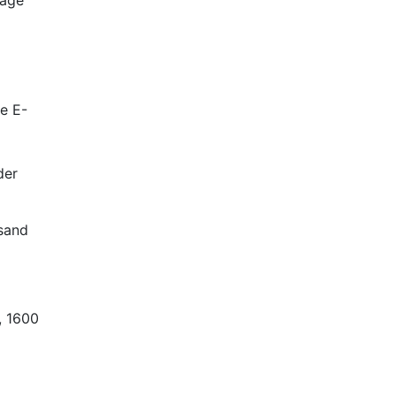
rage
e E-
der
rsand
, 1600