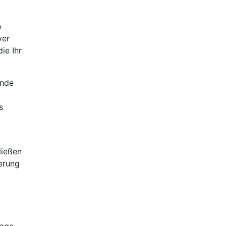
n
ver
ie Ihr
Ende
s
ließen
erung