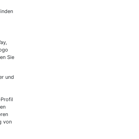
finden
ay,
Logo
den Sie
er und
Profil
sen
eren
g von