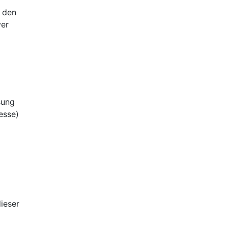
h den
ver
sung
esse)
ieser